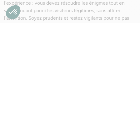
l'expérience : vous devez résoudre les énigmes tout en
vous fondant parmi les visiteurs légitimes, sans attirer
l'attention. Soyez prudents et restez vigilants pour ne pas
être démasqués !
Chaque salle recèle un fragment du secret. Vous devrez
décrypter des messages codés, observer finement les
détails architecturaux et les œuvres d'art, déduire des
logiques cachées dans la disposition des lieux, rechercher
des indices dissimulés dans les collections et résoudre des
puzzles complexes. Les énigmes font appel à des
mécaniques variées : certaines réponses nécessitent de
croiser plusieurs informations trouvées dans différents
espaces, d'autres sollicitent votre capacité d'analyse pour
percer des codes secrets, tandis que quelques défis
demandent simplement un sens aigu de l'observation pour
repérer ce qui échappe au regard ordinaire. Un à un, vous
révélerez les fragments du mystère. Mais pour cela,
n’oubliez pas de croiser les informations pour reconstituer le