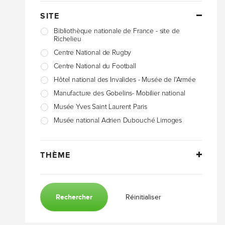
SITE
Bibliothèque nationale de France - site de
Richelieu
Centre National de Rugby
Centre National du Football
Hôtel national des Invalides - Musée de l'Armée
Manufacture des Gobelins- Mobilier national
Musée Yves Saint Laurent Paris
Musée national Adrien Dubouché Limoges
Quartiers de Paris
Stade Roland-Garros
THÈME
Stade de France
Unesco
Rechercher
Réinitialiser