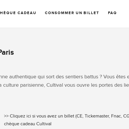
CHÈQUE CADEAU
CONSOMMER UN BILLET
FAQ
Paris
nne authentique qui sort des sentiers battus ? Vous êtes
culture parisienne, Cultival vous ouvre les portes des lie
>> Cliquez ici si vous avez un billet (CE, Tickemaster, Fnac, C
>>
chèque cadeau Cultival