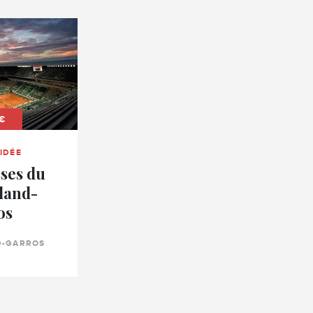
 €
UIDÉE
sses du
land-
os
D-GARROS