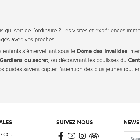
s qui sort de l’ordinaire ? Les visites et expériences imm
agés avec vos proches.
s enfants s’émerveillant sous le
Dôme des Invalides
, me
 Gardiens du secret
, ou découvrant les coulisses du
Cent
s guides savent capter l’attention des plus jeunes tout e
ALES
SUIVEZ-NOUS
NEWS
Facebook
Youtube
Instagram
Tripadvisor
/ CGU