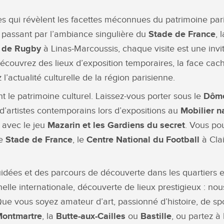
 qui révèlent les facettes méconnues du patrimoine parisi
n passant par l’ambiance singulière du
Stade de France
, 
l de Rugby
à Linas-Marcoussis, chaque visite est une invi
 Découvrez des lieux d’exposition temporaires, la face 
z l’actualité culturelle de la région parisienne.
t le patrimoine culturel. Laissez-vous porter sous le
Dôme
 d’artistes contemporains lors d’expositions au
Mobilier n
avec le jeu
Mazarin et les Gardiens du secret
. Vous po
le
Stade de France
, le
Centre National du Football
à Clai
idées et des parcours de découverte dans les quartiers 
chelle internationale, découverte de lieux prestigieux : n
e vous soyez amateur d’art, passionné d’histoire, de spo
ontmartre
, la
Butte-aux-Cailles
ou
Bastille
, ou partez 