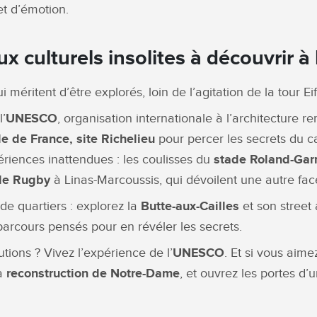
t d’émotion.
ux culturels insolites à découvrir à 
méritent d’être explorés, loin de l’agitation de la tour Ei
’
UNESCO
, organisation internationale à l’architecture
e de France, site Richelieu
pour percer les secrets du ca
ériences inattendues : les coulisses du
stade Roland-Gar
 de Rugby
à Linas-Marcoussis, qui dévoilent une autre face
de quartiers : explorez la
Butte-aux-Cailles
et son street 
arcours pensés pour en révéler les secrets.
utions ? Vivez l’expérience de l’
UNESCO
. Et si vous aim
la
reconstruction de Notre-Dame
, et ouvrez les portes d’u