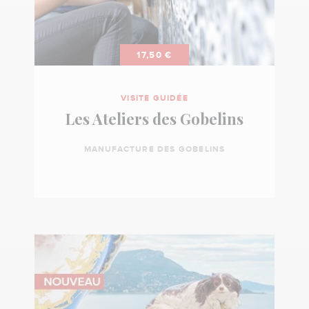
CGOS,
APAS...)
ou
17,50 €
un
chèque
VISITE GUIDÉE
cadeau
Les Ateliers des Gobelins
Cultival
MANUFACTURE DES GOBELINS