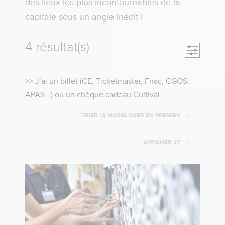
des lieux les plus incontournables de la
capitale sous un angle inédit !
4 résultat(s)
Ouvrir la
>>
>> J’ai un billet (CE, Ticketmaster, Fnac, CGOS,
Cliquez
APAS...) ou un chèque cadeau Cultival
ici
TRIER LE MOINS CHER EN PREMIER
si
vous
AFFICHER 27
avez
un
billet
(CE,
Tickemaster,
Fnac,