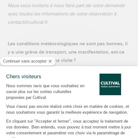
Nous vous invitons à nous faire part de votre demande
avec toutes les informations de votre réservation à
contact@cultival.fr
Les conditions météorologiques ne sont pas bonnes, il
y a une grève de transport, une manifestation, est-ce
que je peux annuler ma visite ?
Les conditions météorologiques, grèves, manifestations,
perturbations du trafic et autre force majeure telle que
définie à la section 1-13 des présentes ne constituent pas
de caractères exceptionnels annulant ces conditions de
remboursement.
Pour plus d’information les conditions générales de
vente sont consultables
ici
et sont également indiquées
sur votre billet nous vous invitons à vous y reporter.