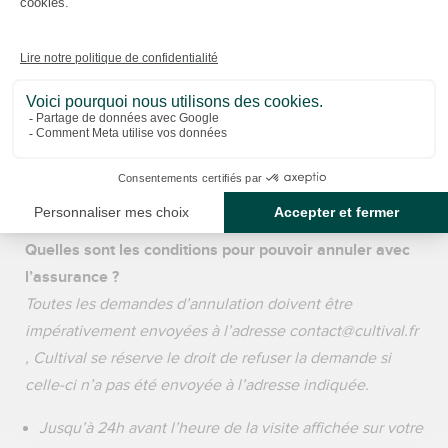
Je n'ai pas pu assister à toute la visite/le spectacle,
est-ce que je peux revenir ?
Toute prestation interrompue ou abrégée ou non
consommée ne donne lieu à aucun remboursement ni à
un report. Tout retard ou non présentation est considéré
comme un désistement et ne donne lieu à aucun
remboursement total ou partiel.
Quelles sont les conditions pour pouvoir annuler avec
l’assurance ?
Toutes les demandes d’annulation doivent être
impérativement envoyées à l’adresse contact@cultival.fr
, Cultival se réserve le droit de refuser la demande si
celle-ci n’a pas été envoyée à l’adresse indiquée.
Jusqu’à 24h avant l’heure de la visite affichée sur votre