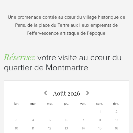
Une promenade contée au cœur du village historique de
Paris, de la place du Tertre aux lieux empreints de
l’effervescence artistique de l’époque.
Réservez
votre visite au cœur du
quartier de Montmartre
Août
2026
lun.
mar.
mer.
jeu.
ven.
sam.
dim.
1
2
3
4
5
6
7
8
9
10
11
12
13
14
15
16