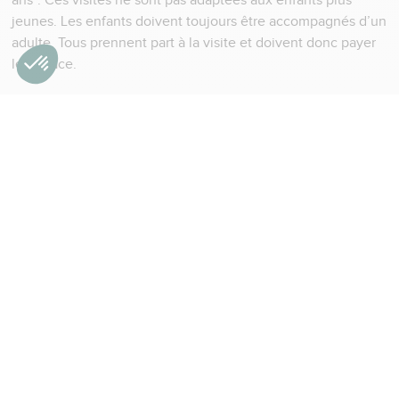
ans*. Ces visites ne sont pas adaptées aux enfants plus
jeunes. Les enfants doivent toujours être accompagnés d’un
adulte. Tous prennent part à la visite et doivent donc payer
leur place.
Chaque mercredi à 16h, participez à la visite-atelier intitulée
Dragons de porcelaine
. Prêts à libérer votre créativité ?
Plongez dans l’histoire captivante des dragons, puis laissez
votre imagination s’envoler en les peignant sur une
assiette !
Chaque jeudi à 16h, participez à la visite-atelier
Céramiques impressionnistes.
intitulée
Admirez les
œuvres impressionnistes du musée, puis créez des textures
tourbillonnantes et des paysages sur une assiette en
porcelaine, prête à trôner chez vous !