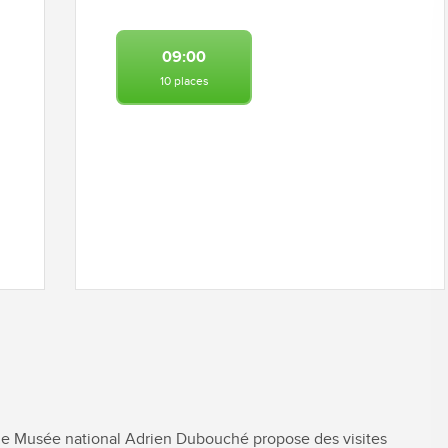
09:00
10 places
, le Musée national Adrien Dubouché propose des visites