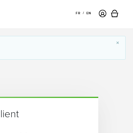
Connexion
FR
EN
Panier
×
lient