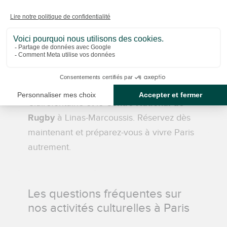
amateur d’art, passionné d’histoire, de
sport ou simplement curieux, nos visites
s’adaptent à toutes les envies. Explorez
des quartiers comme
Montmartre
, la
Butte-aux-Cailles
ou
Bastille
, ou partez à
la découverte de sites emblématiques
comme le
Centre National du Football
à
Clairefontaine et le
Centre National de
Rugby
à Linas-Marcoussis. Réservez dès
maintenant et préparez-vous à vivre Paris
autrement.
Les questions fréquentes sur
nos activités culturelles à Paris