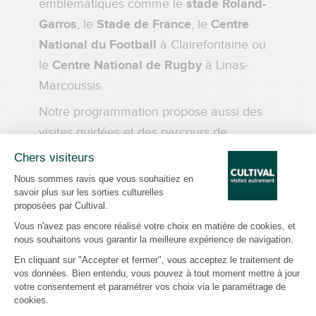
emblématiques comme le
stade Roland-
Garros
, le
Stade de France
, le
Centre
National du Football
à Clairefontaine ou
le
Centre National de Rugby
à Linas-
Marcoussis.
Notre programmation propose aussi des
visites guidées et des parcours de
découverte dans les quartiers
emblématiques de Paris. Accès à des
expositions temporaires, visites
d’institutions reconnues à l’échelle
internationale, découverte de lieux
prestigieux : nous cherchons à rendre la
culture accessible autrement, de manière
plus vivante et engagée. Que vous soyez