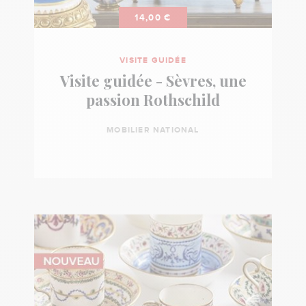
CGOS,
14,00 €
APAS...)
ou
VISITE GUIDÉE
un
Visite guidée - Sèvres, une
chèque
passion Rothschild
cadeau
Cultival
MOBILIER NATIONAL