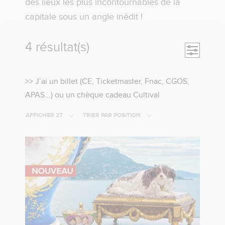
des lieux les plus incontournables de la
capitale sous un angle inédit !
4 résultat(s)
Ouvrir la
>>
>> J’ai un billet (CE, Ticketmaster, Fnac, CGOS,
Cliquez
APAS...) ou un chèque cadeau Cultival
ici
AFFICHER 27
TRIER PAR POSITION
si
vous
avez
un
billet
(CE,
Tickemaster,
Fnac,