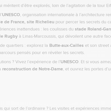
méritent d’être explorés, loin de l’agitation de la tour Ei
’
UNESCO
, organisation internationale à l’architecture
e de France, site Richelieu
pour percer les secrets du ca
ériences inattendues : les coulisses du
stade Roland-Gar
 de Rugby
à Linas-Marcoussis, qui dévoilent une autre face
de quartiers : explorez la
Butte-aux-Cailles
et son street 
arcours pensés pour en révéler les secrets.
utions ? Vivez l’expérience de l’
UNESCO
. Et si vous aim
la
reconstruction de Notre-Dame
, et ouvrez les portes d’u
s qui sort de l’ordinaire ? Les visites et expériences imm