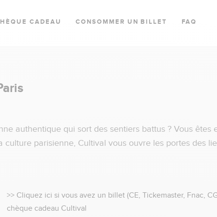
CHÈQUE CADEAU
CONSOMMER UN BILLET
FAQ
Paris
nne authentique qui sort des sentiers battus ? Vous êtes
culture parisienne, Cultival vous ouvre les portes des lie
>> Cliquez ici si vous avez un billet (CE, Tickemaster, Fnac, C
>>
chèque cadeau Cultival