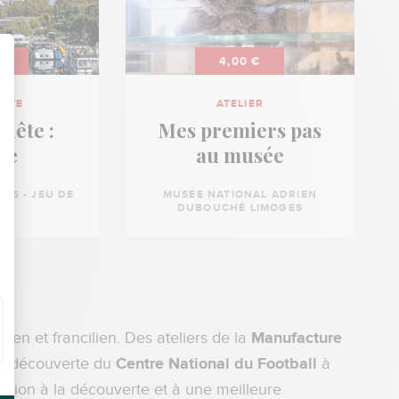
 €
4,00 €
ISTE
ATELIER
quête :
Mes premiers pas
lle
au musée
RIS - JEU DE
MUSÉE NATIONAL ADRIEN
E
DUBOUCHÉ LIMOGES
en et francilien. Des ateliers de la
Manufacture
la découverte du
Centre National du Football
à
tation à la découverte et à une meilleure