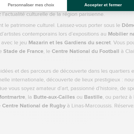
 Découvrez des lieux d’exposition temporaires, la face 
z l’actualité culturelle de la région parisienne.
t le patrimoine culturel. Laissez-vous porter sous le
Dôme
 d’artistes contemporains lors d’expositions au
Mobilier n
avec le jeu
Mazarin et les Gardiens du secret
. Vous po
le
Stade de France
, le
Centre National du Football
à Clai
idées et des parcours de découverte dans les quartiers 
chelle internationale, découverte de lieux prestigieux : n
e vous soyez amateur d’art, passionné d’histoire, de spo
ontmartre
, la
Butte-aux-Cailles
ou
Bastille
, ou partez 
e
Centre National de Rugby
à Linas-Marcoussis. Réservez