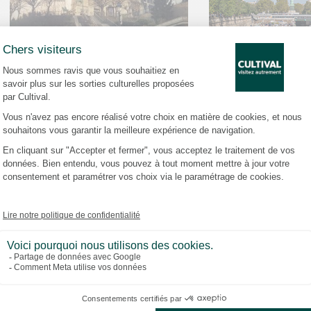
16,50 €
16,50
JEU DE PISTE
JEU DE P
Visite enquête :
Visite en
Montmartre
Basti
QUARTIERS DE PARIS - JEU DE
QUARTIERS DE PA
PISTE
PIST
 qui révèlent les facettes méconnues du patrimoine parisi
n passant par l’ambiance singulière du
Stade de France
, 
l de Rugby
à Linas-Marcoussis, chaque visite est une invi