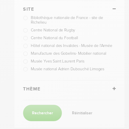
SITE
Bibliothèque nationale de France - site de
Richelieu
Centre National de Rugby
Centre National du Football
Hôtel national des Invalides - Musée de l'Armée
Manufacture des Gobelins- Mobilier national
Musée Yves Saint Laurent Paris
Musée national Adrien Dubouché Limoges
Quartiers de Paris
Stade Roland-Garros
THÈME
Stade de France
Unesco
Rechercher
Réinitialiser