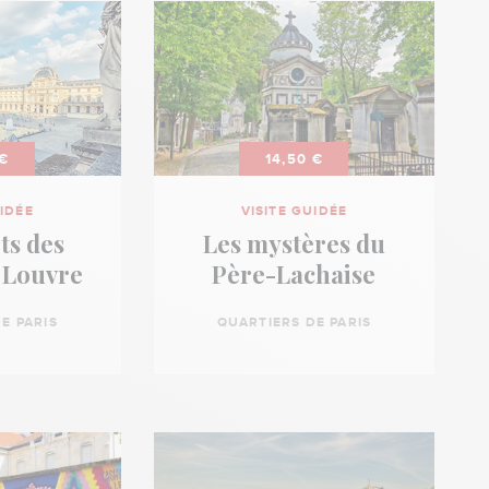
 €
14,50 €
UIDÉE
VISITE GUIDÉE
ts des
Les mystères du
 Louvre
Père-Lachaise
E PARIS
QUARTIERS DE PARIS