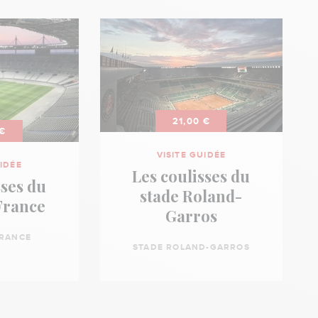
21,00 €
 €
VISITE GUIDÉE
UIDÉE
Les coulisses du
sses du
stade Roland-
France
Garros
FRANCE
STADE ROLAND-GARROS