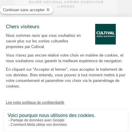
MUSÉE NATIONAL ADRIEN DUBOUCHÉ
LIMOGES
Depuis 26 ans, nous concevons des visites
guidées qui révèlent les facettes
méconnues du patrimoine parisien et
francilien. Des ateliers de la
Manufacture
des Gobelins
aux mystères du
Père
Lachaise
, en passant par l’ambiance
singulière du
Stade de France
, la
découverte du
Centre National du
Football
à Clairefontaine et les coulisses