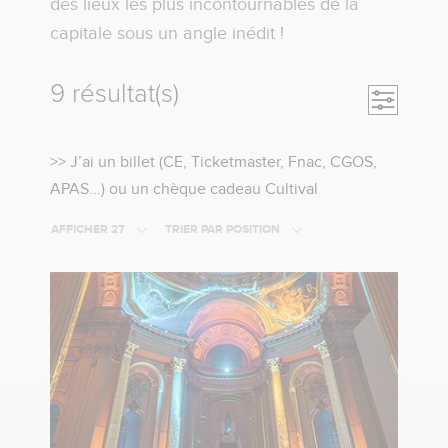
des lieux les plus incontournables de la
capitale sous un angle inédit !
9 résultat(s)
Ouvrir la
>>
>> J’ai un billet (CE, Ticketmaster, Fnac, CGOS,
Cliquez
APAS...) ou un chèque cadeau Cultival
ici
AFFICHER 27
TRIER PAR POSITION
si
vous
avez
un
billet
(CE,
Tickemaster,
Fnac,