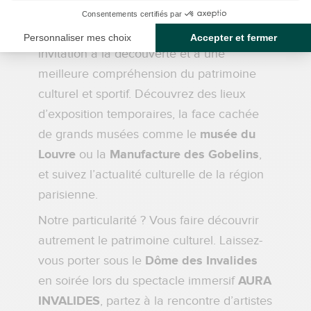
du
Centre National de Rugby
à Linas-
Marcoussis, chaque visite est une
invitation à la découverte et à une
meilleure compréhension du patrimoine
culturel et sportif. Découvrez des lieux
d’exposition temporaires, la face cachée
de grands musées comme le
musée du
Louvre
ou la
Manufacture des Gobelins
,
et suivez l’actualité culturelle de la région
parisienne.
Notre particularité ? Vous faire découvrir
autrement le patrimoine culturel. Laissez-
vous porter sous le
Dôme des Invalides
en soirée lors du spectacle immersif
AURA
INVALIDES
, partez à la rencontre d’artistes