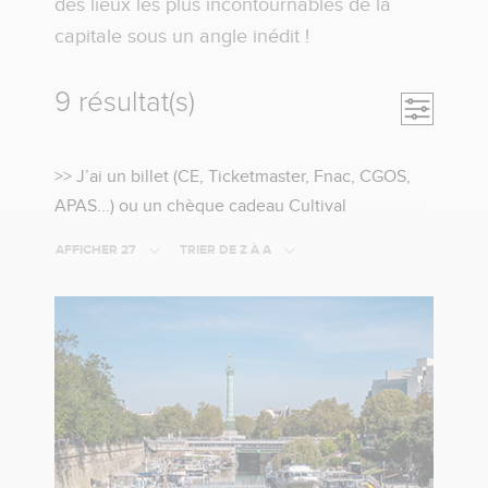
des lieux les plus incontournables de la
capitale sous un angle inédit !
9 résultat(s)
Ouvrir la
>>
>> J’ai un billet (CE, Ticketmaster, Fnac, CGOS,
Cliquez
APAS...) ou un chèque cadeau Cultival
ici
AFFICHER 27
TRIER DE Z À A
si
vous
avez
un
billet
(CE,
Tickemaster,
Fnac,