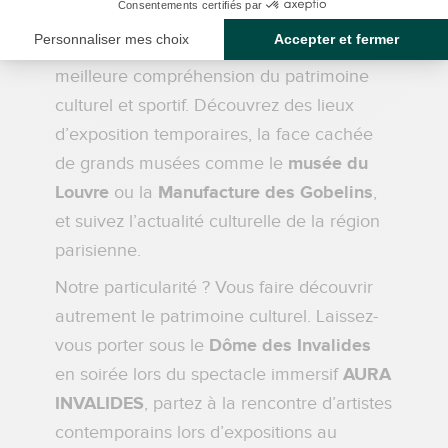
Marcoussis, chaque visite est une
invitation à la découverte et à une
meilleure compréhension du patrimoine
culturel et sportif. Découvrez des lieux
d’exposition temporaires, la face cachée
de grands musées comme le
musée du
Louvre
ou la
Manufacture des Gobelins
,
et suivez l’actualité culturelle de la région
parisienne.
Notre particularité ? Vous faire découvrir
autrement le patrimoine culturel. Laissez-
vous porter sous le
Dôme des Invalides
en soirée lors du spectacle immersif
AURA
INVALIDES
, partez à la rencontre d’artistes
contemporains lors d’expositions au