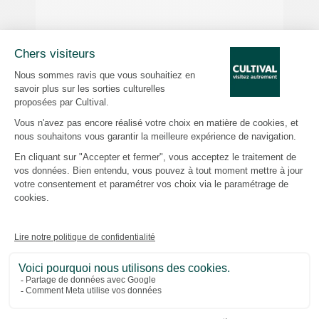
Depuis 26 ans, nous concevons des visites
guidées qui révèlent les facettes
méconnues du patrimoine parisien et
francilien. Des ateliers de la
Manufacture
des Gobelins
aux mystères du
Père
Lachaise
, en passant par l’ambiance
singulière du
Stade de France
, la
découverte du
Centre National du
Football
à Clairefontaine et les coulisses
du
Centre National de Rugby
à Linas-