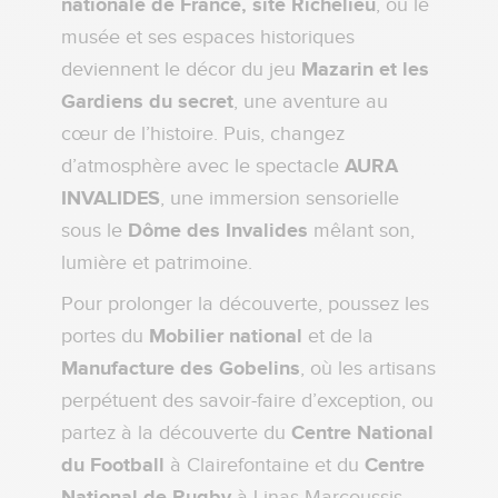
nationale de France, site Richelieu
, où le
musée et ses espaces historiques
deviennent le décor du jeu
Mazarin et les
Gardiens du secret
, une aventure au
cœur de l’histoire. Puis, changez
d’atmosphère avec le spectacle
AURA
INVALIDES
, une immersion sensorielle
sous le
Dôme des Invalides
mêlant son,
lumière et patrimoine.
Pour prolonger la découverte, poussez les
portes du
Mobilier national
et de la
Manufacture des Gobelins
, où les artisans
perpétuent des savoir-faire d’exception, ou
partez à la découverte du
Centre National
du Football
à Clairefontaine et du
Centre
National de Rugby
à Linas-Marcoussis,