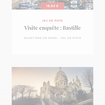
CGOS,
16,50 €
APAS...)
ou
JEU DE PISTE
un
Visite enquête : Bastille
chèque
cadeau
QUARTIERS DE PARIS - JEU DE PISTE
Cultival