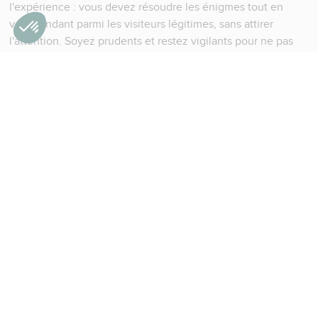
l'expérience : vous devez résoudre les énigmes tout en
vous fondant parmi les visiteurs légitimes, sans attirer
l'attention. Soyez prudents et restez vigilants pour ne pas
être démasqués !
Chaque salle recèle un fragment du secret. Vous devrez
décrypter des messages codés, observer finement les
détails architecturaux et les œuvres d'art, déduire des
logiques cachées dans la disposition des lieux, rechercher
des indices dissimulés dans les collections et résoudre des
puzzles complexes. Les énigmes font appel à des
mécaniques variées : certaines réponses nécessitent de
croiser plusieurs informations trouvées dans différents
espaces, d'autres sollicitent votre capacité d'analyse pour
percer des codes secrets, tandis que quelques défis
demandent simplement un sens aigu de l'observation pour
repérer ce qui échappe au regard ordinaire. Un à un, vous
révélerez les fragments du mystère. Mais pour cela,
n’oubliez pas de croiser les informations pour reconstituer le