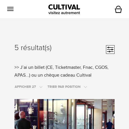
Ouvrir la navigation
Panier
5 résultat(s)
Ouvrir la
>>
>> J’ai un billet (CE, Ticketmaster, Fnac, CGOS,
Cliquez
APAS...) ou un chèque cadeau Cultival
ici
AFFICHER 27
TRIER PAR POSITION
si
vous
avez
un
billet