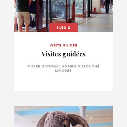
(CE,
Tickemaster,
Fnac,
CGOS,
11,50 €
APAS...)
ou
VISITE GUIDÉE
un
Visites guidées
chèque
cadeau
MUSÉE NATIONAL ADRIEN DUBOUCHÉ
Cultival
LIMOGES